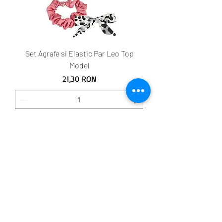
Set Agrafe si Elastic Par Leo Top
Model
Preț
21,30 RON
Adaugă în coș
© Penta Comercial SRL
Termeni și condiții
Contactați-ne
Transport
Newsletter