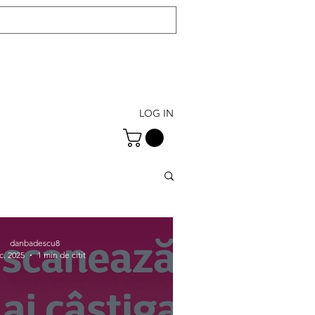
LOG IN
danbadescu8
c. 2025
1 min de citit