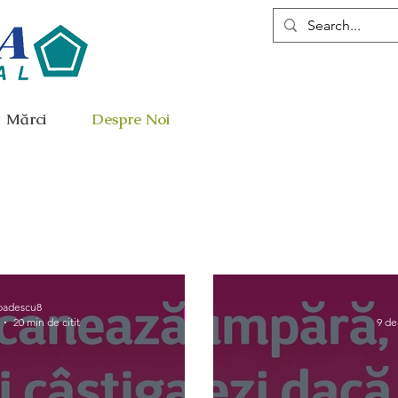
Mărci
Despre Noi
badescu8
20 min de citit
9 de