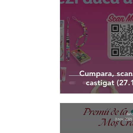
Cumpara, scane
castigat (27.
dan
3 nov. 2025