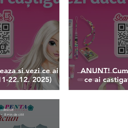
aza si vezi ce ai
ANUNT! Cumpa
11-22.12. 2025)
ce ai castig
badescu8
8 min de citit