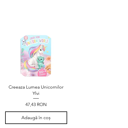
Creeaza Lumea Unicornilor
Ylvi
Preț
47,43 RON
Adaugă în coș