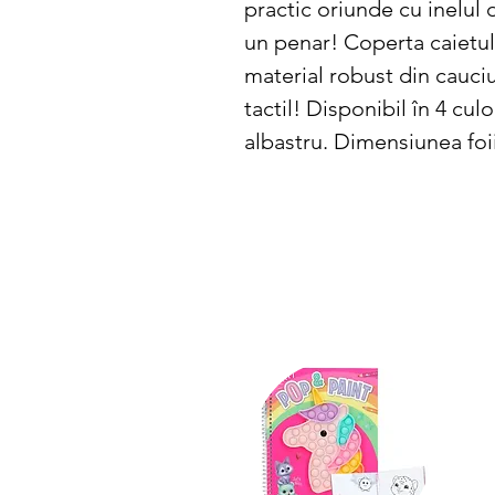
practic oriunde cu inelul de
un penar! Coperta caietulu
material robust din cauciuc
tactil! Disponibil în 4 culor
albastru. Dimensiunea foii