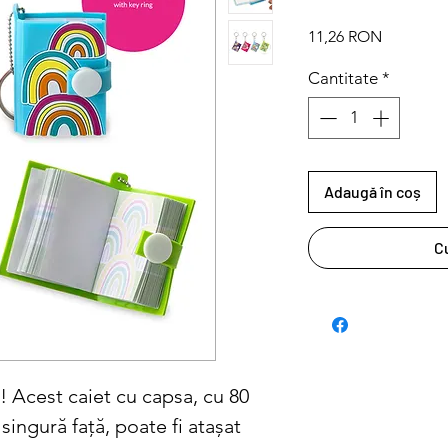
Preț
11,26 RON
Cantitate
*
Adaugă în coș
C
! Acest caiet cu capsa, cu 80
ingură față, poate fi atașat