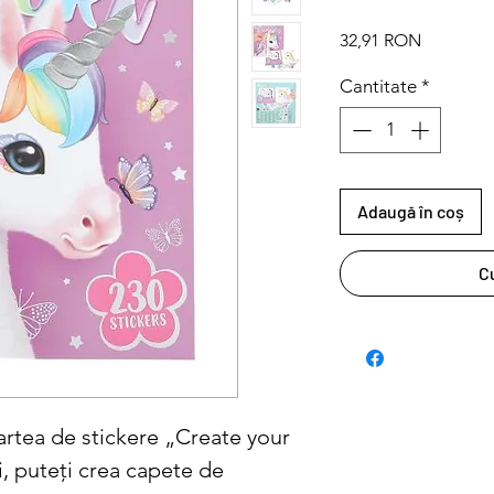
Preț
32,91 RON
Cantitate
*
Adaugă în coș
C
artea de stickere „Create your
i, puteți crea capete de